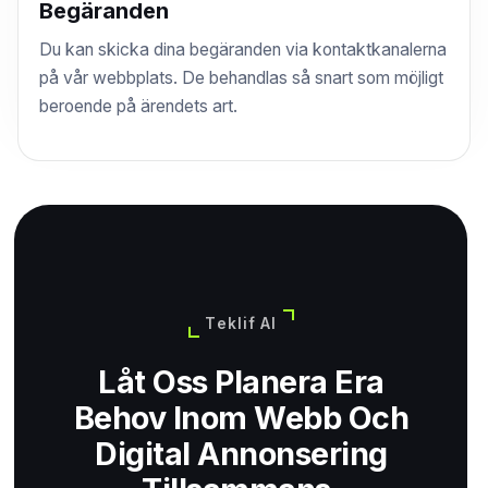
Begäranden
Du kan skicka dina begäranden via kontaktkanalerna
på vår webbplats. De behandlas så snart som möjligt
beroende på ärendets art.
Teklif Al
Låt Oss Planera Era
Behov Inom Webb Och
Digital Annonsering