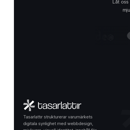
Låt oss
mju
Tasarlattır strukturerar varumärkets
digitala synlighet med webbdesign,