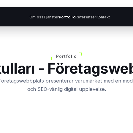
Om oss
Tjänster
Portfolio
Referenser
Kontakt
Portfolio
kulları - Företagswe
s Företagswebbplats presenterar varumärket med en mod
och SEO-vänlig digital upplevelse.