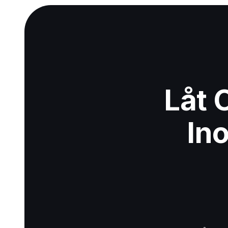
Låt 
In