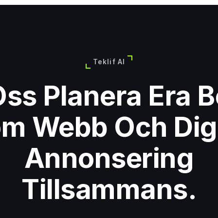
Teklif Al
Oss Planera Era 
om Webb Och Digi
Annonsering
Tillsammans.