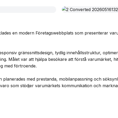
cklades en modern Företagswebbplats som presenterar varu
sponsiv gränssnittsdesign, tydlig innehållsstruktur, optime
ng. Målet var att hjälpa besökare att förstå varumärket, hit
eg med förtroende.
n planerades med prestanda, mobilanpassning och söksynlig
närvaro som stödjer varumärkets kommunikation och markna