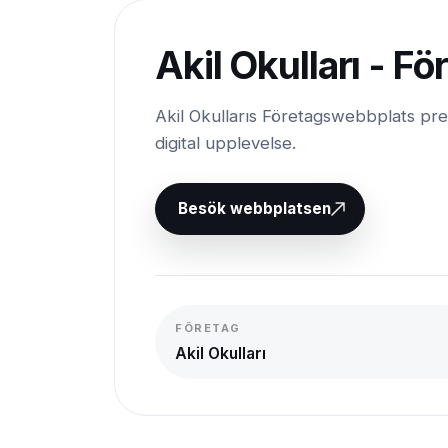
Akil Okulları - 
Akil Okullarıs Företagswebbplats p
digital upplevelse.
Besök webbplatsen
FÖRETAG
Akil Okulları