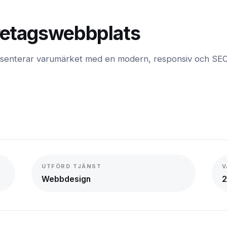
Företagswebbplats
resenterar varumärket med en modern, responsiv och SEO
UTFÖRD TJÄNST
V
Webbdesign
2