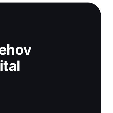
Behov
tal