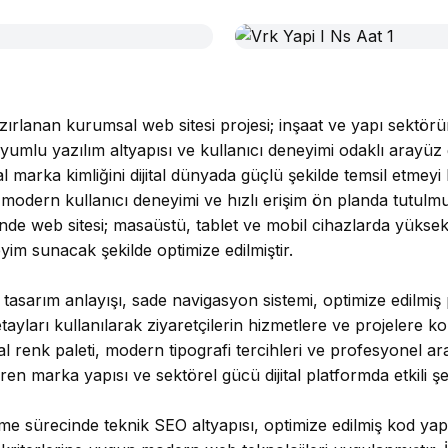
azırlanan kurumsal web sitesi projesi; inşaat ve yapı sekt
yumlu yazılım altyapısı ve kullanıcı deneyimi odaklı arayüz g
l marka kimliğini dijital dünyada güçlü şekilde temsil etmeyi
odern kullanıcı deneyimi ve hızlı erişim ön planda tutulm
inde web sitesi; masaüstü, tablet ve mobil cihazlarda yüksek
yim sunacak şekilde optimize edilmiştir.
asarım anlayışı, sade navigasyon sistemi, optimize edilmiş
tayları kullanılarak ziyaretçilerin hizmetlere ve projelere k
l renk paleti, modern tipografi tercihleri ve profesyonel a
en marka yapısı ve sektörel gücü dijital platformda etkili şek
e sürecinde teknik SEO altyapısı, optimize edilmiş kod yapısı