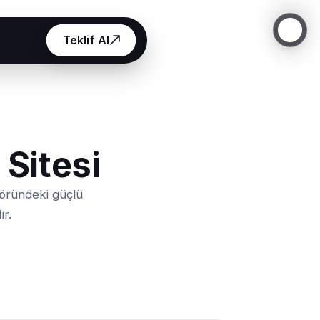
Teklif Al
Sitesi
töründeki güçlü
ır.