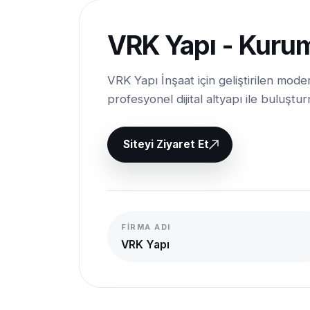
VRK Yapı - Kurum
VRK Yapı İnşaat için geliştirilen mod
profesyonel dijital altyapı ile buluştu
Siteyi Ziyaret Et
FIRMA ADI
VRK Yapı