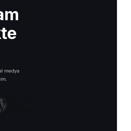
lam
kte
yal medya
lım.