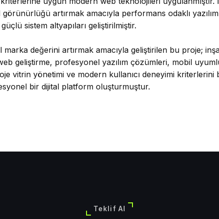
riterlerine uygun modern web teknolojileri uygulanmıştır. 
al görünürlüğü artırmak amacıyla performans odaklı yazılım
çlü sistem altyapıları geliştirilmiştir.
al marka değerini artırmak amacıyla geliştirilen bu proje; inşa
web geliştirme, profesyonel yazılım çözümleri, mobil uyuml
e vitrin yönetimi ve modern kullanıcı deneyimi kriterlerini 
yonel bir dijital platform oluşturmuştur.
Teklif Al