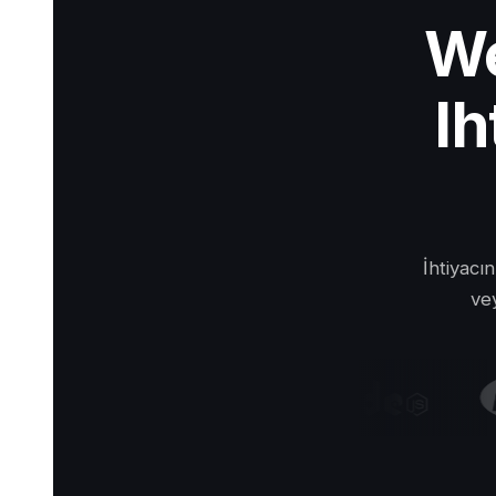
We
Ih
İhtiyacı
vey