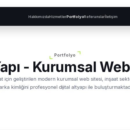
Hakkımızda
Hizmetler
Portfolyo
Referanslar
İletişim
Portfolyo
apı - Kurumsal Web 
t için geliştirilen modern kurumsal web sitesi, inşaat sek
rka kimliğini profesyonel dijital altyapı ile buluşturmaktad