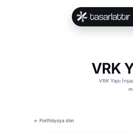
VRK Y
VRK Yapı İnşaa
ma
← Portfolyoya dön