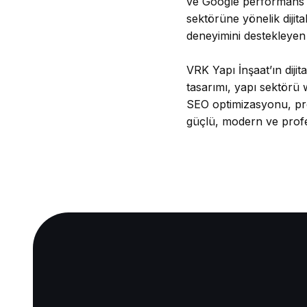
ve Google performans k
sektörüne yönelik dijit
deneyimini destekleyen gü
VRK Yapı İnşaat’ın dijit
tasarımı, yapı sektörü 
SEO optimizasyonu, proj
güçlü, modern ve profes