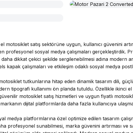
 el motosiklet satış sektörüne uygun, kullanıcı güvenini artıra
n profesyonel sosyal medya çalışmaları gerçekleştirdik. P
 daha dikkat çekici şekilde sergilenebilmesi adına modern ar
els kapak çalışmaları ve etkileşim odaklı sosyal medya postla
motosiklet tutkunlarına hitap eden dinamik tasarım dili, güçl
 tipografi kullanımı ön planda tutuldu. Özellikle ikinci el m
güvenilir motosiklet satış hizmetleri ve uygun fiyatlı motosik
le markanın dijital platformlarda daha fazla kullanıcıya ulaşm
yal medya platformlarına özel optimize edilen tasarım çalı
daha profesyonel sunabilmesi, marka güvenini artırması ve