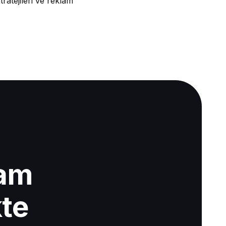
ratejileri ve reklam
lam
kte