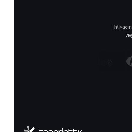
İhtiyacı
vey