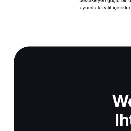
destekleyen güçlü bir d
uyumlu kreatif içerikler
We
Ih