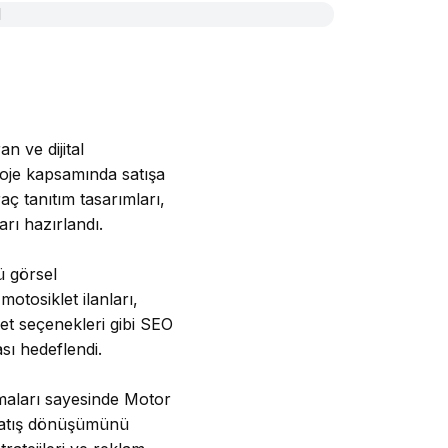
n ve dijital
roje kapsamında satışa
aç tanıtım tasarımları,
rı hazırlandı.
ü görsel
otosiklet ilanları,
let seçenekleri gibi SEO
ası hedeflendi.
şmaları sayesinde Motor
 satış dönüşümünü