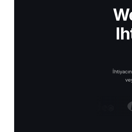
We
Ih
İhtiyacı
vey