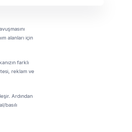
kavuşmasını
ım alanları için
anızın farklı
tesi, reklam ve
leşir. Ardından
l/basılı