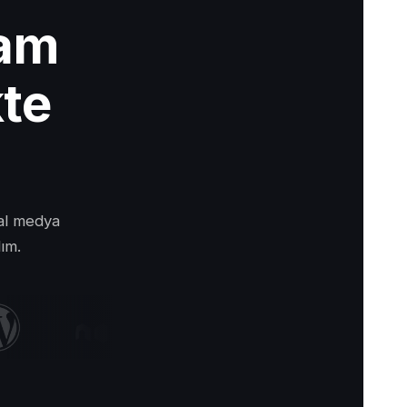
lam
kte
yal medya
lım.