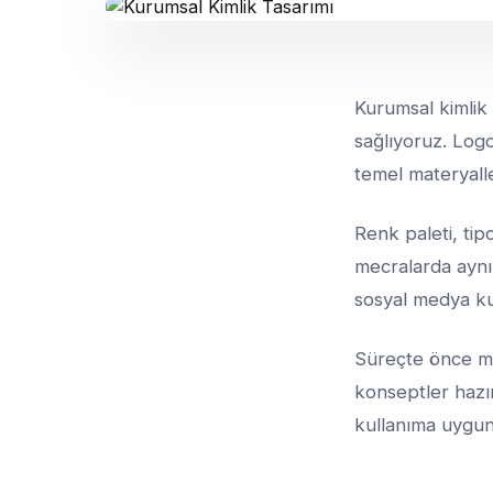
Kurumsal kimlik 
sağlıyoruz. Logo,
temel materyalle
Renk paleti, tip
mecralarda aynı
sosyal medya ku
Süreçte önce mar
konseptler hazır
kullanıma uygun 