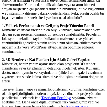
estetik tasarımların ve kurumsal güvencenin sergilendiği dijital bir
showroomdur. Yatırımcılar, mülk alıcıları veya tasarım hizmeti
arayan müşteriler, çalışacakları firmanın büyüklüğünü ve vizyonunu
web sitesinin kalitesine bakarak değerlendirir. Peki, prestij odaklı bir
inşaat ve mimarlık web sitesi yazılımı nasıl olmalıdır?
1. Yüksek Performanslı ve Gelişmiş Proje Yönetim Paneli
Mimarlık ve inşaat sitelerinin en büyük ihtiyacı, tamamlanan veya
devam eden projeleri dinamik bir şekilde sunabilmektir. Projelerin
lokasyonu, teknik detayları, kullanılan malzemeler ve yüksek
çözünürlüklü görseller, sitenin açılış hızını olumsuz etkilemeyecek
modern PHP veya WordPress altyapılarıyla optimize edilerek
sunulmalıdır.
2. 3D Render ve Kat Planları İçin Akıllı Galeri Yapıları
Müşteriler, henüz yapım aşamasında olan projelerin 3D render
çizimlerini veya kat planlarını detaylıca incelemek ister. Kullanıcı
dostu, mobil uyumlu ve kaydırılabilir (slider) akıllı galeri yazılımları,
ziyaretçilerin sitede kalma süresini ve dönüşüm oranlarını doğrudan
artırır.
Tavsiye: İnşaat, yapı ve mimarlık ofislerinin kurumsal kimliğine özel
olarak geliştirdiğimiz modern arayüzleri ve dinamik proje yönetim
panellerini incelemek için
Tasarlattır Portfolyo
sayfamızı ziyaret
edebilirsiniz. Daha önce dijital dünyada fark yarattığımız yapı ve
tasarım firmalarının başarı hikayelerine ise
Referanslarımız