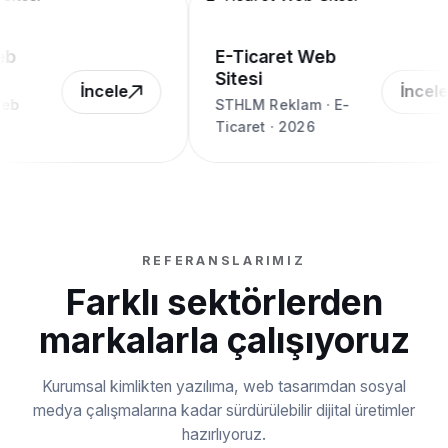
b
E-Ticaret Web
Sitesi
İncele
İncele
eb
STHLM Reklam · E-
Ticaret · 2026
REFERANSLARIMIZ
Farklı sektörlerden
markalarla çalışıyoruz
Kurumsal kimlikten yazılıma, web tasarımdan sosyal
medya çalışmalarına kadar sürdürülebilir dijital üretimler
hazırlıyoruz.