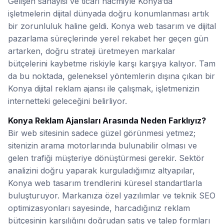
Konya Reklam Ajansı ve Web Tasar
Gelişen sanayisi ve ticari hacmiyle Konya’da
işletmelerin dijital dünyada doğru konumlanması artık
bir zorunluluk haline geldi. Konya web tasarım ve dijital
pazarlama süreçlerinde yerel rekabet her geçen gün
artarken, doğru strateji üretmeyen markalar
bütçelerini kaybetme riskiyle karşı karşıya kalıyor. Tam
da bu noktada, geleneksel yöntemlerin dışına çıkan bir
Konya dijital reklam ajansı ile çalışmak, işletmenizin
internetteki geleceğini belirliyor.
Konya Reklam Ajansları Arasında Neden Farklıyız?
Bir web sitesinin sadece güzel görünmesi yetmez;
sitenizin arama motorlarında bulunabilir olması ve
gelen trafiği müşteriye dönüştürmesi gerekir. Sektör
analizini doğru yaparak kurguladığımız altyapılar,
Konya web tasarım trendlerini küresel standartlarla
buluşturuyor. Markanıza özel yazılımlar ve teknik SEO
optimizasyonları sayesinde, harcadığınız reklam
bütçesinin karşılığını doğrudan satış ve talep formları