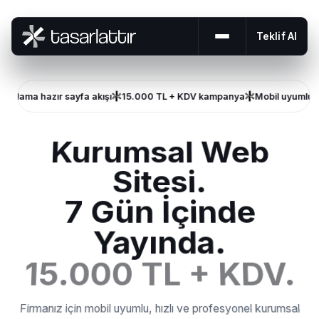
Teklif Al
Menüyü aç veya 
ama hazır sayfa akışı
15.000 TL + KDV kampanya
Mobil uyumlu
Yöne
Kurumsal Web
Sitesi.
7 Gün İçinde
Yayında.
15.000 TL + KDV.
Firmanız için mobil uyumlu, hızlı ve profesyonel kurumsal