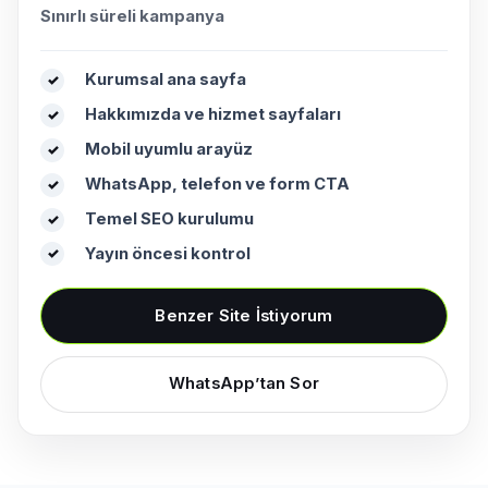
Sınırlı süreli kampanya
Kurumsal ana sayfa
✓
Hakkımızda ve hizmet sayfaları
✓
Mobil uyumlu arayüz
✓
WhatsApp, telefon ve form CTA
✓
Temel SEO kurulumu
✓
Yayın öncesi kontrol
✓
Benzer Site İstiyorum
WhatsApp’tan Sor